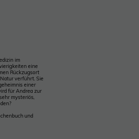
edizin im
ierigkeiten eine
eimen Rückzugsort
Natur verführt. Sie
ngeheimnis einer
ird für Andrea zur
 sehr mysteriös,
nden?
aschenbuch und