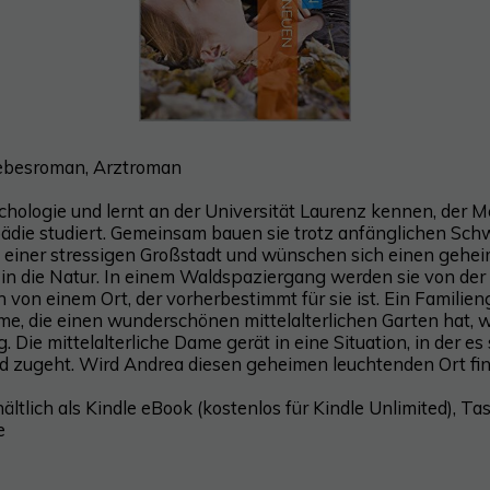
iebesroman, Arztroman
chologie und lernt an der Universität Laurenz kennen, der M
die studiert. Gemeinsam bauen sie trotz anfänglichen Schw
in einer stressigen Großstadt und wünschen sich einen geh
in die Natur. In einem Waldspaziergang werden sie von der 
 von einem Ort, der vorherbestimmt für sie ist. Ein Familie
ame, die einen wunderschönen mittelalterlichen Garten hat, w
 Die mittelalterliche Dame gerät in eine Situation, in der es
d zugeht. Wird Andrea diesen geheimen leuchtenden Ort fi
ltlich als Kindle eBook (kostenlos für Kindle Unlimited), T
e